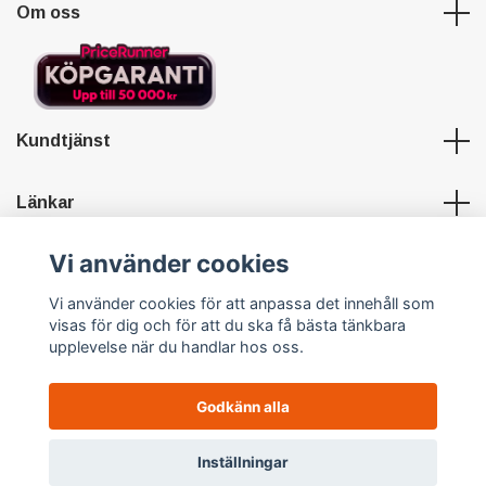
Om oss
Kundtjänst
Länkar
Vi använder cookies
Sociala medier
Vi använder cookies för att anpassa det innehåll som
visas för dig och för att du ska få bästa tänkbara
upplevelse när du handlar hos oss.
Godkänn alla
© 2026 Hypersports
Powered by Quickbutik
0
Inställningar