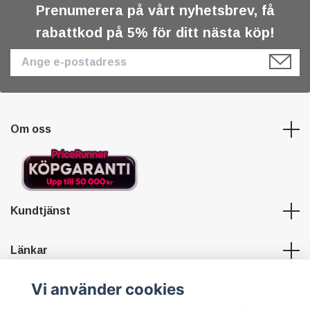
Prenumerera på vårt nyhetsbrev, få
rabattkod på 5% för ditt nästa köp!
Om oss
Kundtjänst
Länkar
Vi använder cookies
Sociala medier