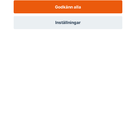
Godkänn alla
Om oss
0
Inställningar
Meny
Hem
Sök
Profil
Varukorg
Kundtjänst
Länkar
Sociala medier