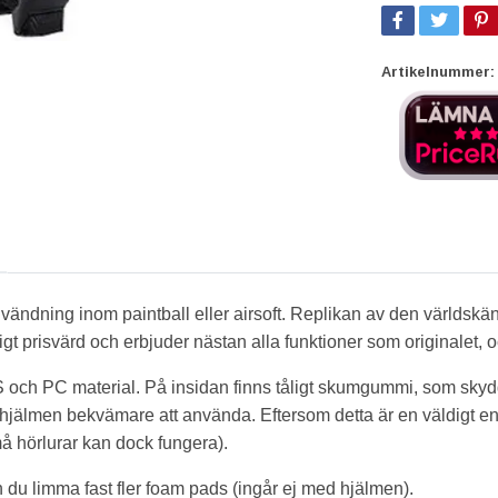
Artikelnummer:
nvändning inom paintball eller airsoft. Replikan av den världsk
igt prisvärd och erbjuder nästan alla funktioner som originalet,
BS och PC material. På insidan finns tåligt skumgummi, som skyd
lmen bekvämare att använda. Eftersom detta är en väldigt enke
å hörlurar kan dock fungera).
du limma fast fler foam pads (ingår ej med hjälmen).