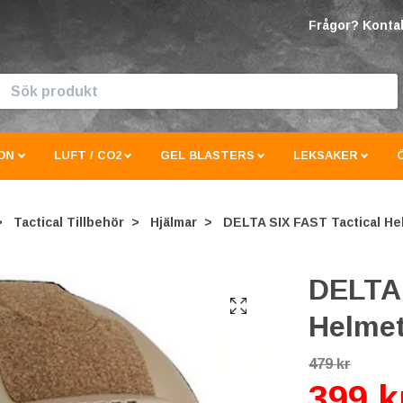
Frågor? Kontak
ON
LUFT / CO2
GEL BLASTERS
LEKSAKER
Tactical Tillbehör
Hjälmar
DELTA SIX FAST Tactical Hel
DELTA 
Helmet
479 kr
399 k