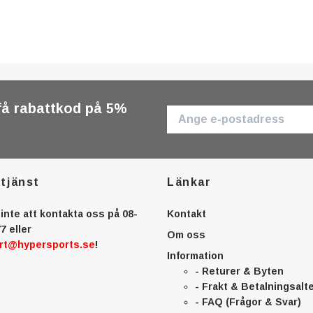
få rabattkod på 5%
tjänst
Länkar
inte att kontakta oss på 08-
Kontakt
7 eller
Om oss
rt@hypersports.se
!
Information
- Returer & Byten
- Frakt & Betalningsalt
- FAQ (Frågor & Svar)