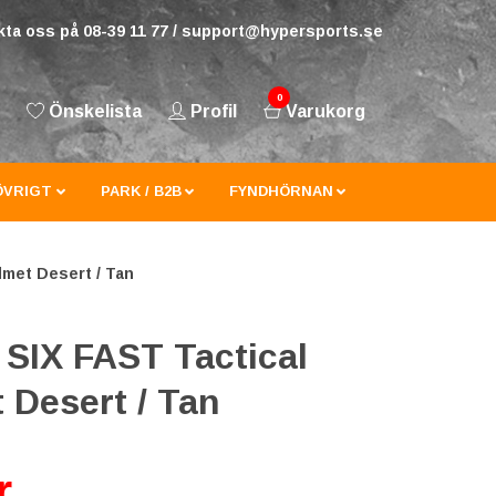
ta oss på 08-39 11 77 /
support@hypersports.se
0
Önskelista
Profil
Varukorg
ÖVRIGT
PARK / B2B
FYNDHÖRNAN
met Desert / Tan
SIX FAST Tactical
 Desert / Tan
r