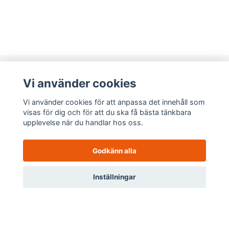
Vi använder cookies
Prenumerera på vårt nyhetsbrev, få
Vi använder cookies för att anpassa det innehåll som
rabattkod på 5% för ditt nästa köp!
visas för dig och för att du ska få bästa tänkbara
upplevelse när du handlar hos oss.
Godkänn alla
0
Om oss
Inställningar
Meny
Hem
Sök
Profil
Varukorg