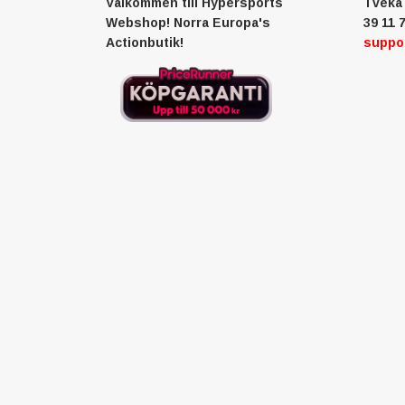
Välkommen till Hypersports
Tveka 
Webshop! Norra Europa's
39 11 7
Actionbutik!
suppo