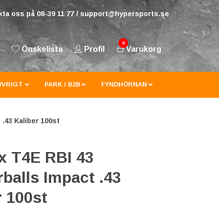
ta oss på 08-39 11 77 /
support@hypersports.se
0
Önskelista
Profil
Varukorg
ÖVRIGT
PARK / B2B
FYNDHÖRNAN
.43 Kaliber 100st
 T4E RBI 43
balls Impact .43
r 100st