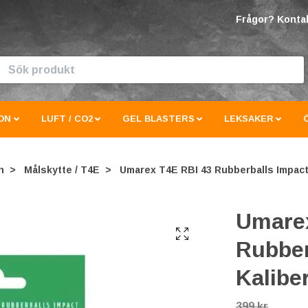
Frågor? Kontak
ON
LUFT / CO2
GEL BLASTERS
LEKSAKER
n
Målskytte / T4E
Umarex T4E RBI 43 Rubberballs Impact 
Umarex
Rubber
Kalibe
399 kr