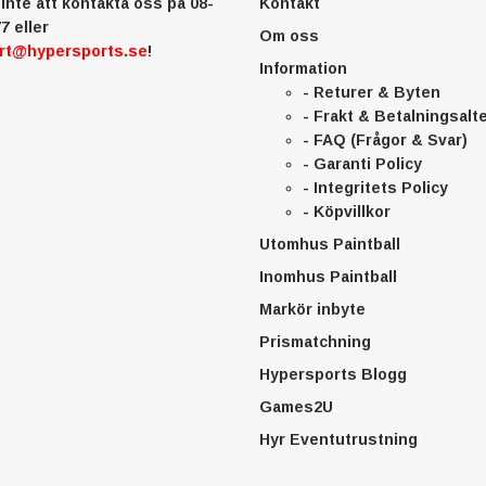
inte att kontakta oss på 08-
Kontakt
7 eller
Om oss
rt@hypersports.se
!
Information
- Returer & Byten
- Frakt & Betalningsalt
- FAQ (Frågor & Svar)
- Garanti Policy
- Integritets Policy
- Köpvillkor
Utomhus Paintball
Inomhus Paintball
Markör inbyte
Prismatchning
Hypersports Blogg
Games2U
Hyr Eventutrustning