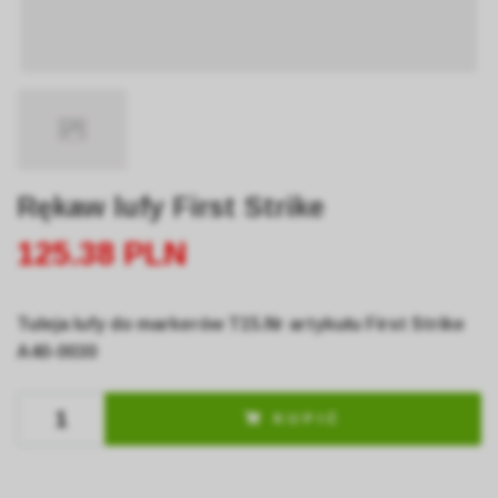
Rękaw lufy First Strike
125.38 PLN
Tuleja lufy do markerów T15.Nr artykułu First Strike
A40-0030
KUPIĆ