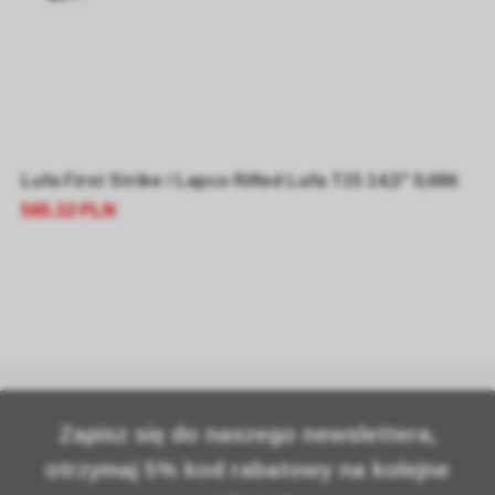
Lufa First Strike / Lapco Rifled Lufa T15 14,5" 0,686
565.32 PLN
Zapisz się do naszego newslettera,
otrzymaj 5% kod rabatowy na kolejne