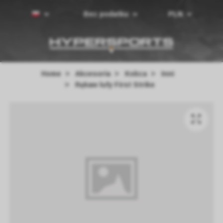
Bez podatku
PLN
Home
Akcesoria
Kobza
Inni
Rękaw lufy First Strike