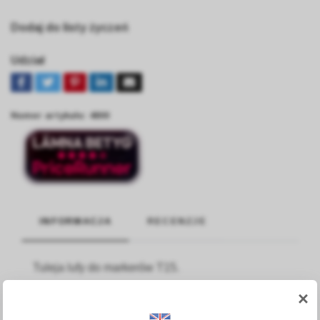
Dodaj do listy życzeń
Udział
Numer artykułu:
4800
INFORMACJA
RECENZJE
Tuleja lufy do markerów T15.
×
Nr artykułu First Strike A40-0030